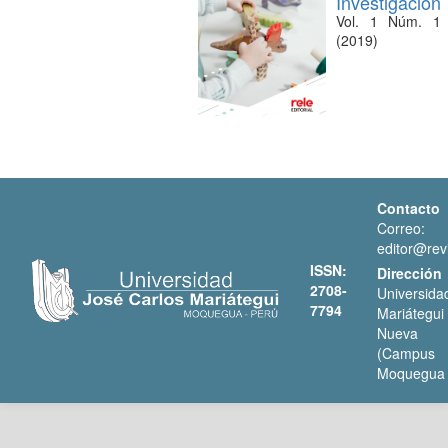
Investigación
Vol. 1 Núm. 1
(2019)
Contacto
Correo:
editor@revi
ISSN:
Dirección
2708-
Universi
7794
Mariátegui
Nueva 
(Campus
Moquegua 