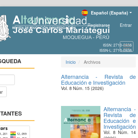
Salto
Español (España)
rápido
al
Registrarse
Entrar
contenido
de
la
página
Toggl
Navegación
navig
principal
SQUEDA
Inicio
Archivos
Contenido
principal
Alternancia - Revista de
Barra
Educación e Investigación
lateral
Vol. 8 Núm. 15 (2026)
ar
Alternancia -
ITANTES
Revista de
Educación e
Investigación
Vol. 8 Núm. 14
(2026)