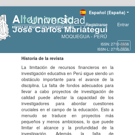
Salto
Español (España)
rápido
al
Registrarse
Entrar
contenido
de
la
página
Toggl
Navegación
navig
principal
Historia de la revista
Contenido
La limitación de recursos financieros en la
principal
investigación educativa en Perú sigue siendo un
Barra
obstáculo importante para el avance de la
lateral
disciplina. La falta de fondos adecuados para
llevar a cabo proyectos de investigación de
calidad puede afectar la capacidad de los
investigadores para abordar cuestiones
cruciales en el campo de la educación. Esto a
menudo se traduce en proyectos más
pequeños y menos ambiciosos, lo que puede
limitar el alcance y la profundidad de la
investigación. Además, la falta de