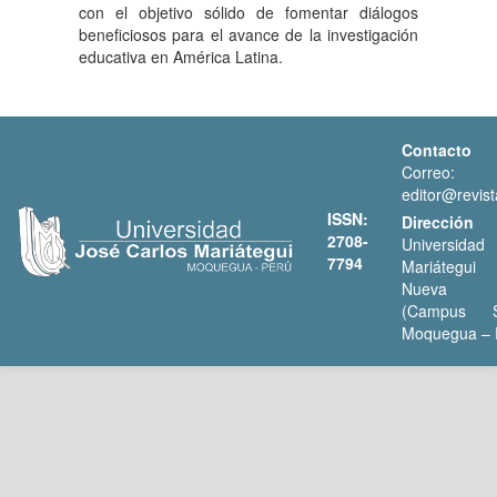
con el objetivo sólido de fomentar diálogos
beneficiosos para el avance de la investigación
educativa en América Latina.
Contacto
Correo:
editor@revist
ISSN:
Dirección
2708-
Universida
7794
Mariátegui
Nueva C
(Campus S
Moquegua – 