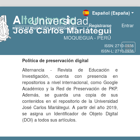
Salto
Español (España)
rápido
al
Registrarse
Entrar
contenido
de
la
página
Toggl
Navegación
navig
principal
Política de preservación digital
Contenido
Alternancia - Revista de Educación e
principal
Investigación, cuenta con presencia en
Barra
repositorios a nivel internacional, como Google
lateral
Académico y la Red de Preservación de PKP.
Además, se guarda una copia de sus
contenidos en el repositorio de la Universidad
José Carlos Mariátegui. A partir del año 2019,
se asigna un Identificador de Objeto Digital
(DOI) a todos sus artículos.