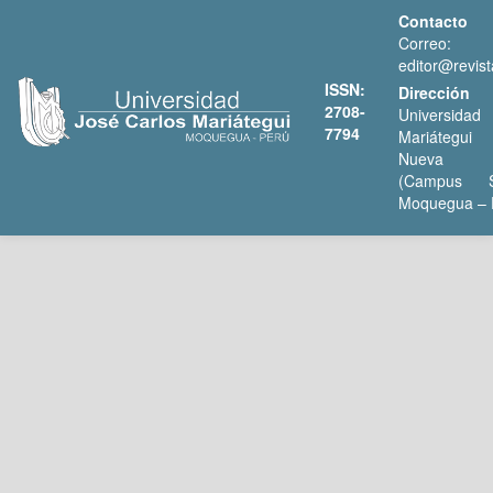
Contacto
Correo:
editor@revist
ISSN:
Dirección
2708-
Universida
7794
Mariátegui
Nueva C
(Campus S
Moquegua – 