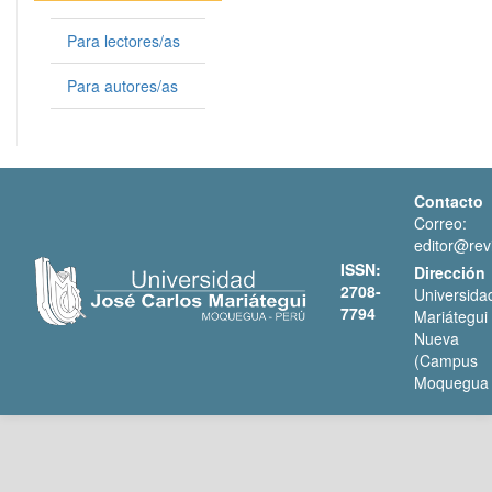
Para lectores/as
Para autores/as
Contacto
Correo:
editor@revi
ISSN:
Dirección
2708-
Universi
7794
Mariátegui
Nueva 
(Campus
Moquegua 