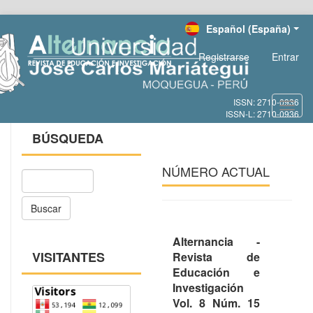
Salto
Español (España)
rápido
al
Registrarse
Entrar
contenido
de
la
página
Toggl
Navegación
navig
principal
BÚSQUEDA
Contenido
principal
NÚMERO ACTUAL
Barra
lateral
Buscar
Alternancia -
VISITANTES
Revista de
Educación e
Investigación
Vol. 8 Núm. 15