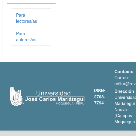
Para
lectores/as
Para
autores/as
Contacto
Correo:
editor@revi
ISSN:
Dirección
2708-
Universi
7794
Mariátegui
Nueva 
(Campus
Moquegua 