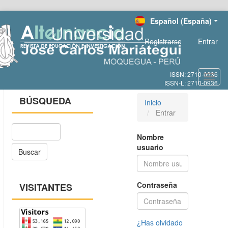
Salto
Español (España)
rápido
al
Registrarse
Entrar
contenido
de
la
página
Toggl
Navegación
navig
principal
BÚSQUEDA
Inicio
Contenido
Entrar
principal
Barra
Nombre
lateral
usuario
Buscar
Contraseña
VISITANTES
¿Has olvidado