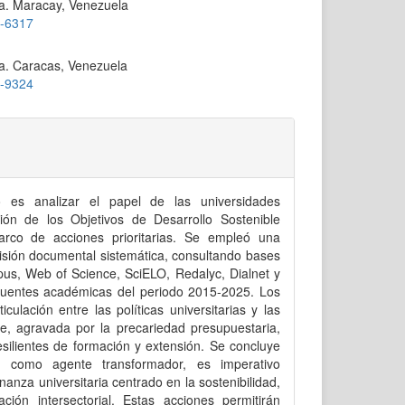
la. Maracay, Venezuela
3-6317
a. Caracas, Venezuela
1-9324
lo es analizar el papel de las universidades
ón de los Objetivos de Desarrollo Sostenible
co de acciones prioritarias. Se empleó una
visión documental sistemática, consultando bases
pus, Web of Science, SciELO, Redalyc, Dialnet y
fuentes académicas del periodo 2015-2025. Los
culación entre las políticas universitarias y las
le, agravada por la precariedad presupuestaria,
resilientes de formación y extensión. Se concluye
l como agente transformador, es imperativo
anza universitaria centrado en la sostenibilidad,
ación intersectorial. Estas acciones permitirán