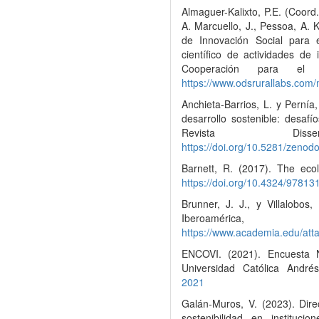
Almaguer-Kalixto, P.E. (Coord.
A. Marcuello, J., Pessoa, A. 
de Innovación Social para e
científico de actividades de
Cooperación para el D
https://www.odsrurallabs.com/
Anchieta-Barrios, L. y Pernía
desarrollo sostenible: desaf
Revista Dis
https://doi.org/10.5281/zen
Barnett, R. (2017). The ecolo
https://doi.org/10.4324/9781
Brunner, J. J., y Villalobos
Iberoamérica,
https://www.academia.edu/at
ENCOVI. (2021). Encuesta 
Universidad Católica André
2021
Galán-Muros, V. (2023). Dire
sostenibilidad en instituc