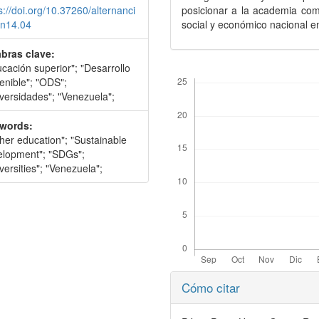
s://doi.org/10.37260/alternanci
posicionar a la academia como
8n14.04
social y económico nacional e
abras clave:
cación superior"; "Desarrollo
Descargas
enible"; "ODS";
versidades"; "Venezuela";
words:
her education"; "Sustainable
elopment"; "SDGs";
versities"; "Venezuela";
Detalles
Cómo citar
del