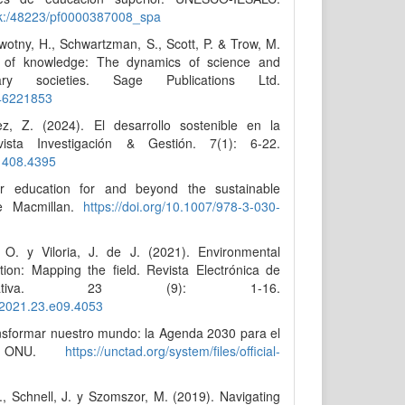
rk:/48223/pf0000387008_spa
otny, H., Schwartzman, S., Scott, P. & Trow, M.
 of knowledge: The dynamics of science and
ry societies. Sage Publications Ltd.
446221853
z, Z. (2024). El desarrollo sostenible en la
ista Investigación & Gestión. 7(1): 6-22.
51408.4395
r education for and beyond the sustainable
ve Macmillan.
https://doi.org/10.1007/978-3-030-
 O. y Viloria, J. de J. (2021). Environmental
ation: Mapping the field. Revista Electrónica de
Educativa. 23 (9): 1-16.
e.2021.23.e09.4053
nsformar nuestro mundo: la Agenda 2030 para el
le. ONU.
https://unctad.org/system/files/official-
, Schnell, J. y Szomszor, M. (2019). Navigating