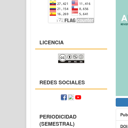
lat
del
art
LICENCIA
REDES SOCIALES
Pub
PERIODICIDAD
(SEMESTRAL)
DOI