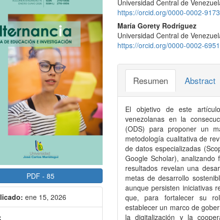
Universidad Central de Venezue
eral
principal
https://orcid.org/0000-0002-917
del
María Gorety Rodríguez
Universidad Central de Venezuel
ículo
artículo
https://orcid.org/0000-0002-695
Resumen
Abstract
El objetivo de este artícu
venezolanas en la consecuci
(ODS) para proponer un mar
metodología cualitativa de re
de datos especializadas (Sco
Google Scholar), analizando 
resultados revelan una desarti
PDF
-
85
metas de desarrollo sostenib
aunque persisten iniciativas 
licado:
ene 15, 2026
que, para fortalecer su ro
establecer un marco de gobern
:
la digitalización y la cooper