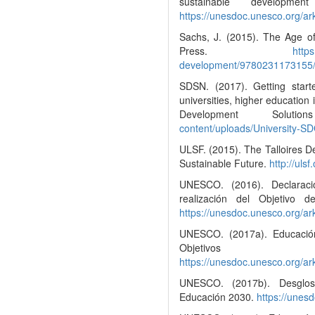
sustainable developme
https://unesdoc.unesco.org/a
Sachs, J. (2015). The Age of
Press.
http
development/9780231173155
SDSN. (2017). Getting start
universities, higher education 
Development Solu
content/uploads/University-S
ULSF. (2015). The Talloires De
Sustainable Future.
http://ulsf
UNESCO. (2016). Declarac
realización del Objetivo d
https://unesdoc.unesco.org/a
UNESCO. (2017a). Educación 
Objetivos
https://unesdoc.unesco.org/a
UNESCO. (2017b). Desglosa
Educación 2030.
https://unes