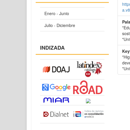
http
a.v
Enero - Junio
Pal
Julio - Diciembre
"Edu
sost
"Uni
INDIZADA
Key
"Hig
dev
"Uni