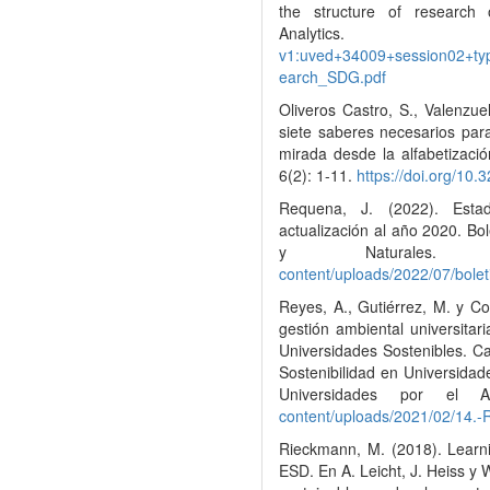
the structure of research 
Analyt
v1:uved+34009+session02+ty
earch_SDG.pdf
Oliveros Castro, S., Valenzue
siete saberes necesarios par
mirada desde la alfabetizaci
6(2): 1-11.
https://doi.org/10
Requena, J. (2022). Esta
actualización al año 2020. Bo
y Naturales.
content/uploads/2022/07/bolet
Reyes, A., Gutiérrez, M. y C
gestión ambiental universitar
Universidades Sostenibles. C
Sostenibilidad en Universida
Universidades por el 
content/uploads/2021/02/14.-
Rieckmann, M. (2018). Learni
ESD. En A. Leicht, J. Heiss y 