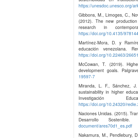
https://unesdoc.unesco.org/a
Gibbons, M., Limoges, C., Now
(2012). The new production
research in contempora
https://doi.org/10.4135/9781
Martínez-Mora, D. y Ramíre
educación venezolana. Rev
https://doi.org/10.22463/266
McCowan, T. (2019). Highe
development goals. Palgra
19597-7
Miranda, L. F., Sánchez, J.
sustainability in higher educ
Investigación 
https://doi.org/10.24320/redi
Naciones Unidas. (2015). Tra
Desarrollo Sostenib
document/ares70d1_es.pdf
Nakamura, M., Pendlebury, D.