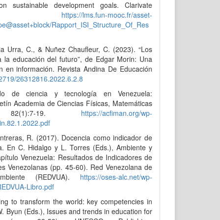
on sustainable development goals. Clarivate
ics.
https://lms.fun-mooc.fr/asset-
pe@asset+block/Rapport_ISI_Structure_Of_Res
la Urra, C., & Nuñez Chaufleur, C. (2023). “Los
a la educación del futuro”, de Edgar Morin: Una
ón en información. Revista Andina De Educación
.32719/26312816.2022.6.2.8
do de ciencia y tecnología en Venezuela:
letín Academia de Ciencias Físicas, Matemáticas
 82(1):7-19.
https://acfiman.org/wp-
in.82.1.2022.pdf
ontreras, R. (2017). Docencia como indicador de
ia. En C. Hidalgo y L. Torres (Eds.), Ambiente y
apítulo Venezuela: Resultados de Indicadores de
des Venezolanas (pp. 45-60). Red Venezolana de
Ambiente (REDVUA).
https://oses-alc.net/wp-
REDVUA-Libro.pdf
ng to transform the world: key competencies in
W. Byun (Eds.), Issues and trends in education for