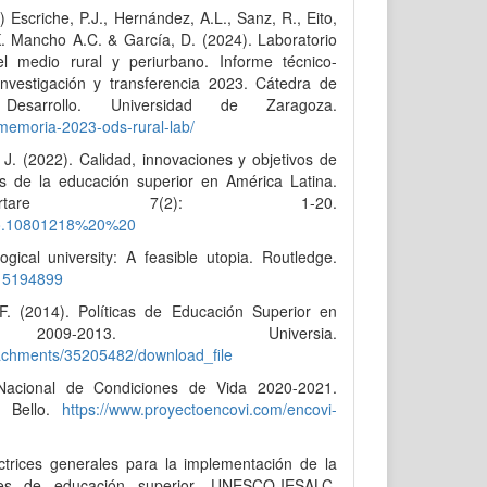
) Escriche, P.J., Hernández, A.L., Sanz, R., Eito,
K. Mancho A.C. & García, D. (2024). Laboratorio
l medio rural y periurbano. Informe técnico-
 investigación y transferencia 2023. Cátedra de
esarrollo. Universidad de Zaragoza.
memoria-2023-ods-rural-lab/
, J. (2022). Calidad, innovaciones y objetivos de
íos de la educación superior en América Latina.
sertare 7(2): 1-20.
odo.10801218%20%20
gical university: A feasible utopia. Routledge.
315194899
, F. (2014). Políticas de Educación Superior en
 2009-2013. Universia.
tachments/35205482/download_file
Nacional de Condiciones de Vida 2020-2021.
s Bello.
https://www.proyectoencovi.com/encovi-
ctrices generales para la implementación de la
iones de educación superior. UNESCO-IESALC.