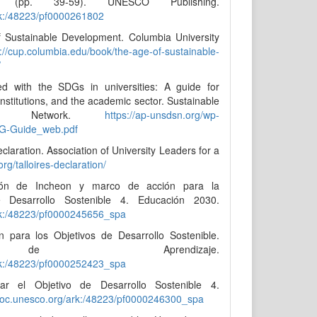
nt (pp. 39-59). UNESCO Publishing.
rk:/48223/pf0000261802
 Sustainable Development. Columbia University
s://cup.columbia.edu/book/the-age-of-sustainable-
/
ed with the SDGs in universities: A guide for
institutions, and the academic sector. Sustainable
tions Network.
https://ap-unsdsn.org/wp-
DG-Guide_web.pdf
claration. Association of University Leaders for a
.org/talloires-declaration/
ión de Incheon y marco de acción para la
e Desarrollo Sostenible 4. Educación 2030.
rk:/48223/pf0000245656_spa
para los Objetivos de Desarrollo Sostenible.
 de Aprendizaje.
rk:/48223/pf0000252423_spa
r el Objetivo de Desarrollo Sostenible 4.
doc.unesco.org/ark:/48223/pf0000246300_spa