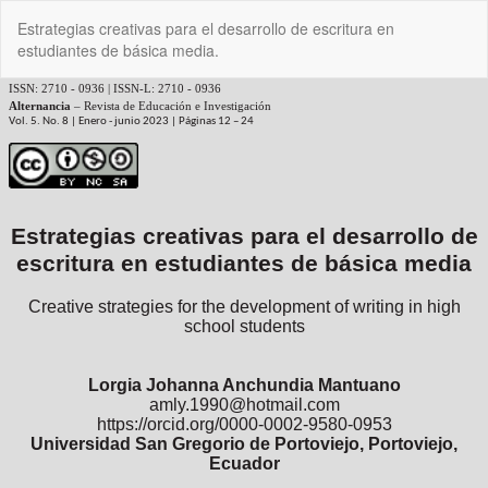
Volver
Estrategias creativas para el desarrollo de escritura en
a
estudiantes de básica media.
los
detalles
del
artículo