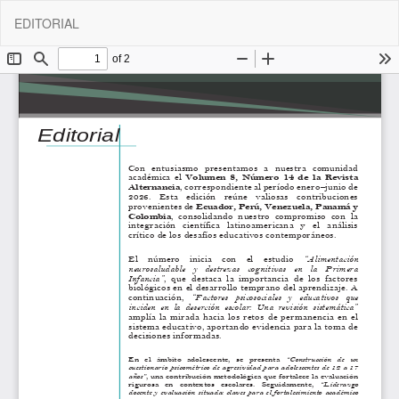
Volver
De
De
EDITORIAL
a
P
los
detalles
del
artículo